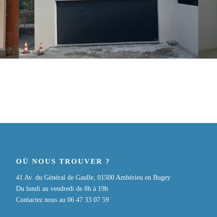
OÙ NOUS TROUVER ?
41 Av. du Général de Gaulle, 01500 Ambérieu en Bugey
Du lundi au vendredi de 8h à 19h
Contactez nous au 06 47 33 07 59