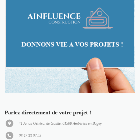
Parlez directement de votre projet !
41 Av. du Général de Gaulle, 01500 Ambérieu en Bugey
06 47 33 07 59