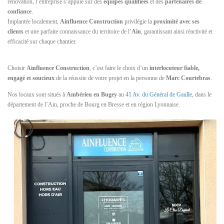
rénovation, l’entreprise s’appuie sur des
équipes qualifiées
et des
partenaires de
confiance
.
Implantée localement,
Ainfluence Construction
privilégie la
proximité avec ses
clients
et une parfaite connaissance du territoire de l’
Ain
, garantissant ainsi réactivité et
efficacité sur chaque chantier.
Choisir
Ainfluence Construction
, c’est faire le choix d’un
interlocuteur fiable,
engagé et soucieux
de la réussite de votre projet en la personne de
Marc Courtebras
.
Nos locaux sont situés à
Ambérieu en Bugey
au
41 Av. du Général de Gaulle
, dans le
département de l’Ain, proche de Bourg en Bresse et en région Lyonnaise.