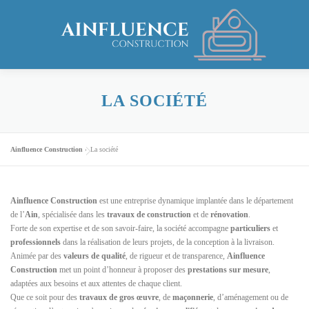
Aller
au
contenu
ACCUEIL
LA SOCIÉTÉ
PRESTATIONS
RÉALIS
LA SOCIÉTÉ
Ainfluence Construction
»
La société
Ainfluence Construction
est une entreprise dynamique implantée dans le département
de l’
Ain
, spécialisée dans les
travaux de construction
et de
rénovation
.
Forte de son expertise et de son savoir-faire, la société accompagne
particuliers
et
professionnels
dans la réalisation de leurs projets, de la conception à la livraison.
Animée par des
valeurs de qualité
, de rigueur et de transparence,
Ainfluence
Construction
met un point d’honneur à proposer des
prestations sur mesure
,
adaptées aux besoins et aux attentes de chaque client.
Que ce soit pour des
travaux de gros œuvre
, de
maçonnerie
, d’aménagement ou de