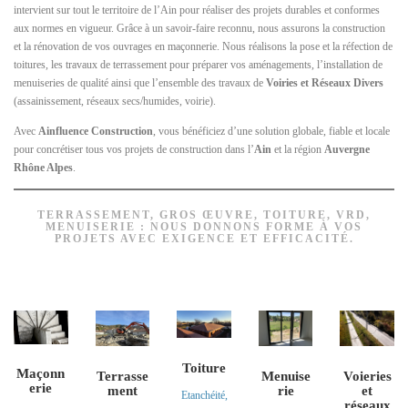
intervient sur tout le territoire de l’Ain pour réaliser des projets durables et conformes
aux normes en vigueur. Grâce à un savoir‑faire reconnu, nous assurons la construction
et la rénovation de vos ouvrages en maçonnerie. Nous réalisons la pose et la réfection de
toitures, les travaux de terrassement pour préparer vos aménagements, l’installation de
menuiseries de qualité ainsi que l’ensemble des travaux de
Voiries et Réseaux Divers
(assainissement, réseaux secs/humides, voirie).
Avec
Ainfluence Construction
, vous bénéficiez d’une solution globale, fiable et locale
pour concrétiser tous vos projets de construction dans l’
Ain
et la région
Auvergne
Rhône Alpes
.
TERRASSEMENT, GROS ŒUVRE, TOITURE, VRD,
MENUISERIE : NOUS DONNONS FORME À VOS
PROJETS AVEC EXIGENCE ET EFFICACITÉ.
Toiture
Maçonn
Voieries
Terrasse
Menuise
erie
et
ment
rie
Etanchéité,
réseaux