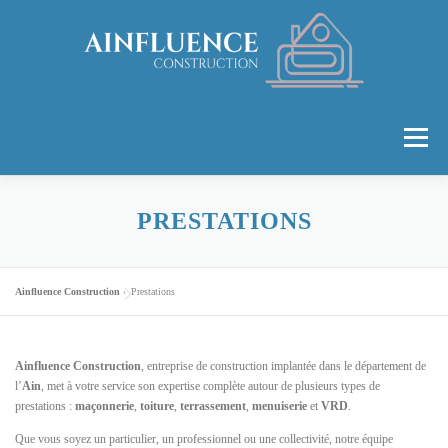
Aller
au
contenu
Menu
ACCUEIL
LA SOCIÉTÉ
PRESTATIONS
PRESTATIONS
RÉALISATIONS
CONTACT
Ainfluence Construction
»
Prestations
Ainfluence Construction
, entreprise de construction implantée dans le département de
l’
Ain
, met à votre service son expertise complète autour de plusieurs types de
prestations :
maçonnerie
,
toiture
,
terrassement
,
menuiserie
et
VRD
.
Que vous soyez un particulier, un professionnel ou une collectivité, notre équipe