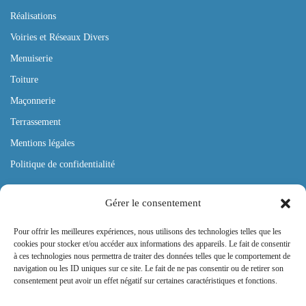
Réalisations
Voiries et Réseaux Divers
Menuiserie
Toiture
Maçonnerie
Terrassement
Mentions légales
Politique de confidentialité
Gérer le consentement
OÙ NOUS TROUVER ?
Pour offrir les meilleures expériences, nous utilisons des technologies telles que les
41 Av. du Général de Gaulle, 01500 Ambérieu en Bugey
cookies pour stocker et/ou accéder aux informations des appareils. Le fait de consentir
Du lundi au vendredi de 8h à 19h
à ces technologies nous permettra de traiter des données telles que le comportement de
Contactez nous au 06 47 33 07 59
navigation ou les ID uniques sur ce site. Le fait de ne pas consentir ou de retirer son
consentement peut avoir un effet négatif sur certaines caractéristiques et fonctions.
SUIVEZ NOUS !