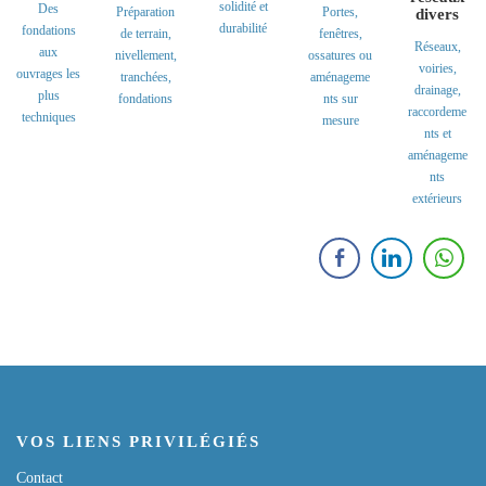
solidité et
Des
Préparation
Portes,
divers
durabilité
fondations
de terrain,
fenêtres,
Réseaux,
aux
nivellement,
ossatures ou
voiries,
ouvrages les
tranchées,
aménageme
drainage,
plus
fondations
nts sur
raccordeme
techniques
mesure
nts et
aménageme
nts
extérieurs
VOS LIENS PRIVILÉGIÉS
Contact