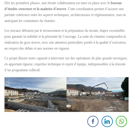
Dès les premières phases, une étroite collaboration est mise en place avec le
bureau
d’études structure et la maîtrise d’œuvre
. Cette coordination permet d’assurer une
parfaite cohérence entre les aspects techniques, architecturaux et réglementaires, tout en
anticipant les contraintes du chantier.
Les travaux débutent par le terrassement et la préparation du terrain, étapes essentielles
pour garantir la stabilité et la pérennité de l’ouvrage. La suite du chantier comprendra la
réalisation du gros œuvre, avec une attention particulière portée à la qualité d’exécution,
au respect des délais et aux normes en vigueur.
Ce projet illustre notre capacité à intervenir sur des opérations de plus grande envergure,
en apportant rigueur, expertise technique et esprit d’équipe, indispensables à la réussite
d’un programme collectif.