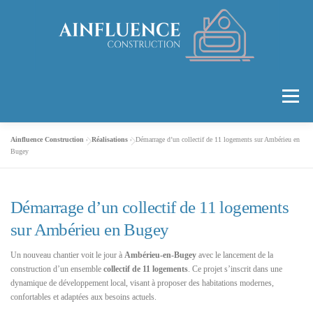
Aller
au
contenu
Menu
Ainfluence Construction
»
Réalisations
»
Démarrage d’un collectif de 11 logements sur Ambérieu en
ACCUEIL
LA SOCIÉTÉ
PRESTATIONS
Bugey
RÉALISATIONS
CONTACT
Démarrage d’un collectif de 11 logements
sur Ambérieu en Bugey
Un nouveau chantier voit le jour à
Ambérieu-en-Bugey
avec le lancement de la
construction d’un ensemble
collectif de 11 logements
. Ce projet s’inscrit dans une
dynamique de développement local, visant à proposer des habitations modernes,
confortables et adaptées aux besoins actuels.