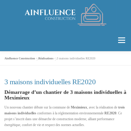
Aller
au
contenu
Menu
Ainfluence Construction
»
Réalisations
»
3 maisons individuelles RE2020
ACCUEIL
LA SOCIÉTÉ
PRESTATIONS
3 maisons individuelles RE2020
RÉALISATIONS
CONTACT
Démarrage d’un chantier de 3 maisons individuelles à
Meximieux
Un nouveau chantier débute sur la commune de
Meximieux
, avec la réalisation de
trois
maisons individuelles
conformes à la réglementation environnementale
RE2020
. Ce
projet s’inscrit dans une démarche de construction moderne, alliant performance
énergétique, confort de vie et respect des normes actuelles.